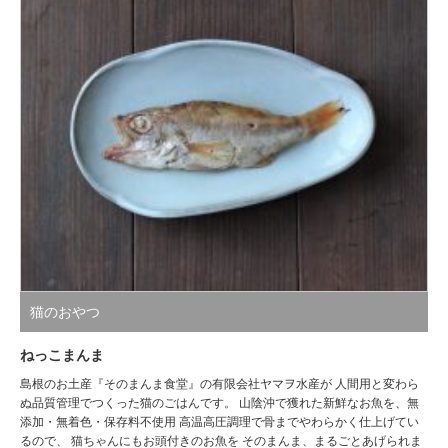
猫のおやつ
ねっこまんま
島根のお土産『そのまんま食堂』の有限会社ヤマヲ水産が 人間用と変わら
ぬ品質管理でつくった猫のごはんです。 山陰沖で獲れた新鮮なお魚を、無
添加・無着色・保存料不使用 高温高圧調理で骨までやわらかく仕上げてい
るので、 猫ちゃんにもお頭付きのお魚を そのまんま、まるごとあげられま