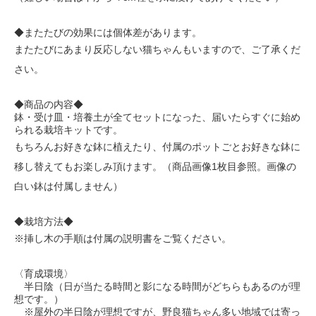
◆またたびの効果には個体差があります。
またたびにあまり反応しない猫ちゃんもいますので、ご了承くだ
さい。
◆商品の内容◆
鉢・受け皿・培養土が全てセットになった、届いたらすぐに始め
られる
栽培キットです。
もちろん
お好きな鉢に植えたり、
付属のポットごとお好きな鉢に
移し替えてもお楽しみ頂けます。（商品画像1枚目参照。画像の
白い鉢は付属しません）
◆栽培方法◆
※挿し木の手順は付属の説明書をご覧ください。
〈育成環境〉
半日陰（日が当たる時間と影になる時間がどちらもあるのが理
想です。）
※屋外の半日陰が理想ですが、野良猫ちゃん多い地域では寄っ