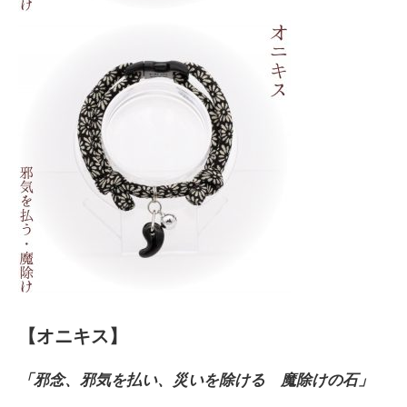
【オニキス】
「邪念、邪気を払い、災いを除ける 魔除けの石」